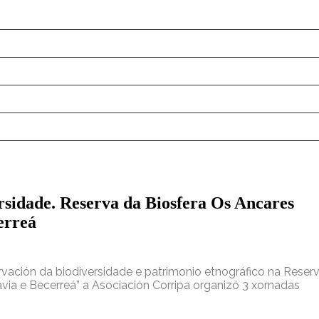
sidade. Reserva da Biosfera Os Ancares
erreá
ación da biodiversidade e patrimonio etnográfico na Reser
ia e Becerreá” a Asociación Corripa organizó 3 xornadas