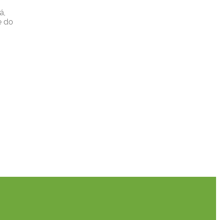
á,
e do