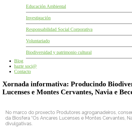
Educación Ambiental
Investigación
Responsabilidad Social Corporativa
Voluntariado
Biodiversidad y patrimonio cultural
Blog
hazte soci@
Contacto
Xornada informativa: Producindo Biodiver
Lucenses e Montes Cervantes, Navia e Bec
No marco do proxecto Produtores agroganadeiros, conserv
da Biosfera “Os Ancares Lucenses e Montes Cervantes, Nav
divulgativas.