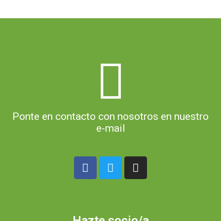
info@asociacioncorripa.org
Ponte en contacto con nosotros en nuestro
e-mail
Hazte socio/a