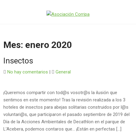
ASOCIACIÓN CORRIPA
Abogamos por la conservación del medio ambiente, la
biodiversidad y el mundo rural.
Mes:
enero 2020
Insectos
No hay comentarios
|
General
¡Queremos compartir con tod@s vosotr@s la ilusión que
sentimos en este momento! Tras la revisión realizada a los 3
hoteles de insectos para abejas solitarias construidos por l@s
voluntari@s, que participaron el pasado septiembre de 2019 del
Día de la Acciones Ambientales de Decathlon en el parque de
L’Acebera, podemos contaros que… ¡Están en perfectas […]