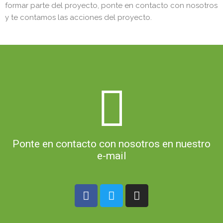
formar parte del proyecto, ponte en contacto con nosotros
y te contamos las acciones del proyecto.
info@asociacioncorripa.org
Ponte en contacto con nosotros en nuestro
e-mail