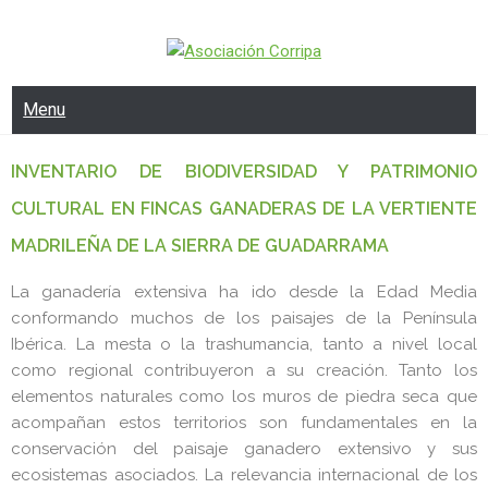
ASOCIACIÓN CORRIPA
Abogamos por la conservación del medio ambiente, la
biodiversidad y el mundo rural.
Menu
INVENTARIO DE BIODIVERSIDAD Y PATRIMONIO
CULTURAL EN FINCAS GANADERAS DE LA VERTIENTE
MADRILEÑA DE LA SIERRA DE GUADARRAMA
La ganadería extensiva ha ido desde la Edad Media
conformando muchos de los paisajes de la Península
Ibérica. La mesta o la trashumancia, tanto a nivel local
como regional contribuyeron a su creación. Tanto los
elementos naturales como los muros de piedra seca que
acompañan estos territorios son fundamentales en la
conservación del paisaje ganadero extensivo y sus
ecosistemas asociados. La relevancia internacional de los